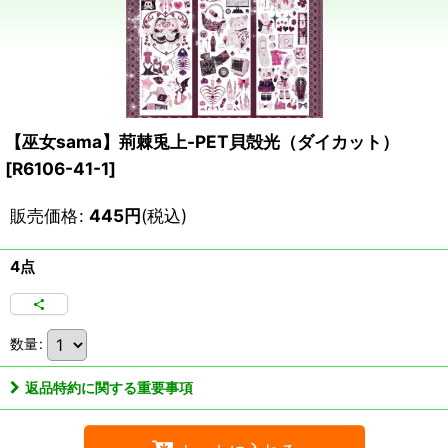
【巫女sama】荊棘兎上-PET貝殻光（ダイカット）
[
R6106-41-1
]
販売価格
:
445
円
(税込)
4点
数量
:
返品特約に関する重要事項