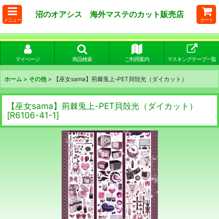
沼のオアシス 海外マステのカット販売店
メニュー
カート
マイページ
商品検索
ご利用案内
マスキングテープ一覧
ホーム
>
その他
>
【巫女sama】荊棘兎上-PET貝殻光（ダイカット）
【巫女sama】荊棘兎上-PET貝殻光（ダイカット）
[
R6106-41-1
]