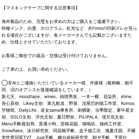
【マスキングテープに関する注意事項】
海外製品のため、完璧をお求めの方はご購入をご遠慮下さい。
特種インク、白墨、ホログラム、虹光など、約1mmの印刷ズレが見ら
れる場合がございますが、各メーカーさんでも記載がございますた
め、仕様とさせていただいております。
お客様ご都合での返品・交換は受け付けておりません。
ご了承の上、お買い求めください。
◯非AIとご連絡いただいているメーカー様、作家様（敬称略、順不
同、沼のオアシスが直接確認をしています。）
新七天、moodtape、wines、純情男友、一木一横、花柒所、shine、
吾心原创、Likey文创、第九航道、野葵、没尾巴的猫工作室、Komos
空物馆、DailyLife、巫女sama事务所、刺猬家、当季限定、雾中星文
创、SOLO文创、浮光文创、夏日野炊、PILIPALA、浸月岛文创、
Menu手帐规划局、普通小狗、苏格花园、喵啪叽、独闲工作室、
Snowflake、冰川研究所、同花顺手帐、盒子猫工坊、瑰夏庄园、不睡
觉世界冠军TVT、Just手帐、糖分超标研究室、朝夕手帐、予星社