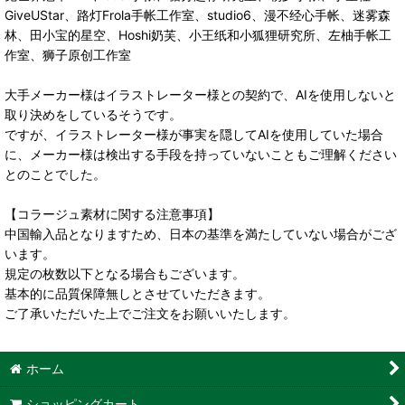
GiveUStar、路灯Frola手帐工作室、studio6、漫不经心手帐、迷雾森
林、田小宝的星空、Hoshi奶芙、小王纸和小狐狸研究所、左柚手帐工
作室、狮子原创工作室
大手メーカー様はイラストレーター様との契約で、AIを使用しないと
取り決めをしているそうです。
ですが、イラストレーター様が事実を隠してAIを使用していた場合
に、メーカー様は検出する手段を持っていないこともご理解ください
とのことでした。
【コラージュ素材に関する注意事項】
中国輸入品となりますため、日本の基準を満たしていない場合がござ
います。
規定の枚数以下となる場合もございます。
基本的に品質保障無しとさせていただきます。
ご了承いただいた上でご注文をお願いいたします。
ホーム
ショッピングカート