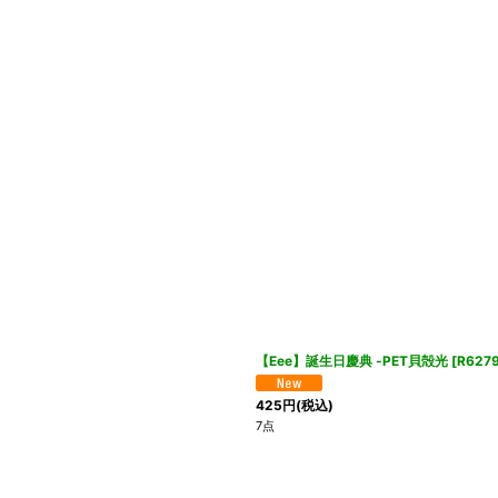
【Eee】誕生日慶典 -PET貝殻光
[
R6279
425
円
(税込)
7点