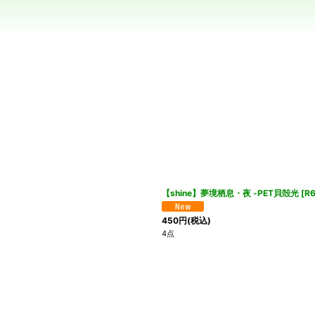
絞り込む
【shine】夢境栖息・夜 -PET貝殻光
[
R6
450
円
(税込)
4点