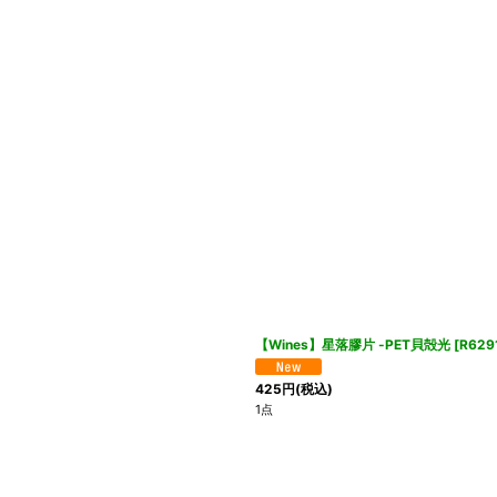
【Wines】星落膠片 -PET貝殻光
[
R629
425
円
(税込)
1点