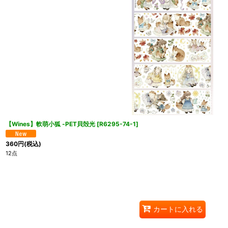
【Wines】軟萌小狐 -PET貝殻光
[
R6295-74-1
]
360
円
(税込)
12点
カートに入れる