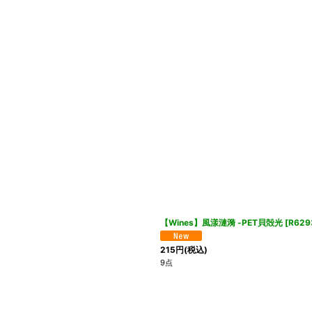
【Wines】風漾漣漪 -PET貝殻光
[
R629
215
円
(税込)
9点