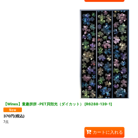
【Wines】童趣拼拼 -PET貝殻光（ダイカット）
[
R6288-139-1
]
370
円
(税込)
7点
カートに入れる