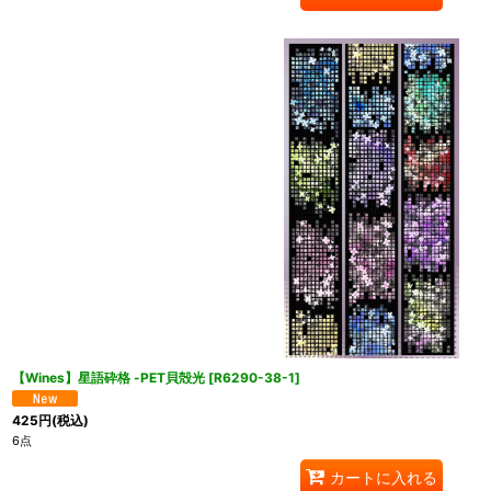
【Wines】星語砕格 -PET貝殻光
[
R6290-38-1
]
425
円
(税込)
6点
カートに入れる