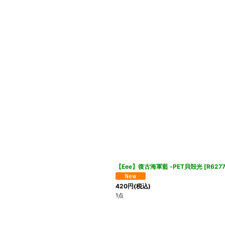
【Eee】復古海軍藍 -PET貝殻光
[
R6277
420
円
(税込)
1点