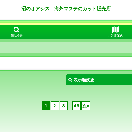
沼のオアシス 海外マステのカット販売店
商品検索
ご利用案内
表示順変更
1
2
3
...
46
次
»