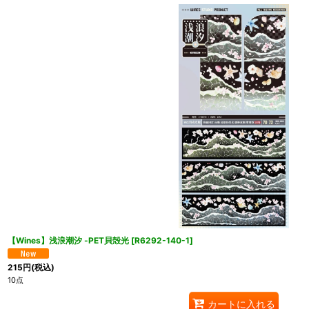
【Wines】浅浪潮汐 -PET貝殻光
[
R6292-140-1
]
215
円
(税込)
10点
カートに入れる