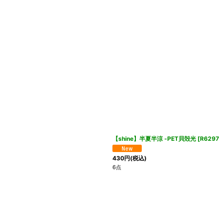
【shine】半夏半涼 -PET貝殻光
[
R6297
430
円
(税込)
6点