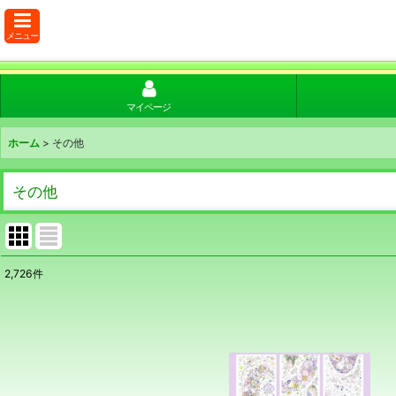
メニュー
マイページ
ホーム
>
その他
その他
2,726
件
表示数
:
在庫あり
並び順
: