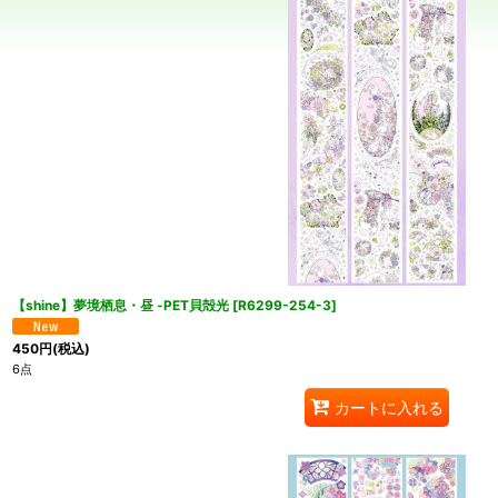
【shine】夢境栖息・昼 -PET貝殻光
[
R6299-254-3
]
450
円
(税込)
6点
カートに入れる