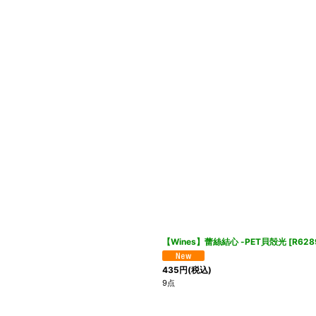
【Wines】蕾絲結心 -PET貝殻光
[
R628
435
円
(税込)
9点