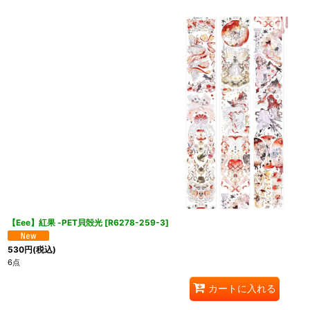
【Eee】紅果 -PET貝殻光
[
R6278-259-3
]
530
円
(税込)
6点
カートに入れる