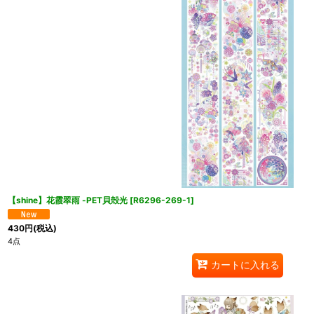
【shine】花霞翠雨 -PET貝殻光
[
R6296-269-1
]
430
円
(税込)
4点
カートに入れる