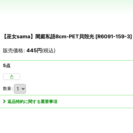
【巫女sama】閑庭私語8cm-PET貝殻光
[
R6091-159-3
]
販売価格
:
445
円
(税込)
5点
数量
:
返品特約に関する重要事項