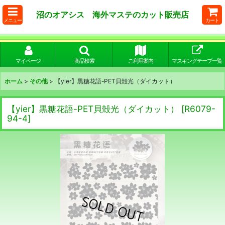
沼のオアシス 海外マステのカット販売店
メニュー
カート
マイページ
商品検索
ご利用案内
マスキングテープ一覧
ホーム
>
その他
>
【yier】黒糖花語-PET貝殻光（ダイカット）
【yier】黒糖花語-PET貝殻光（ダイカット）
[
R6079-
94-4
]