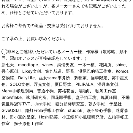
れる場合がございますが、各メーカーさんでも記載がございますた
め、仕様とさせていただいております。
お客様ご都合での返品・交換は受け付けておりません。
ご了承の上、お買い求めください。
◯非AIとご連絡いただいているメーカー様、作家様（敬称略、順不
同、沼のオアシスが直接確認をしています。）
新七天、moodtape、wines、純情男友、一木一横、花柒所、shine、
吾心原创、Likey文创、第九航道、野葵、没尾巴的猫工作室、Komos
空物馆、DailyLife、巫女sama事务所、刺猬家、当季限定、雾中星文
创、SOLO文创、浮光文创、夏日野炊、PILIPALA、浸月岛文创、
Menu手帐规划局、普通小狗、苏格花园、喵啪叽、独闲工作室、
Snowflake、冰川研究所、同花顺手帐、盒子猫工坊、瑰夏庄园、不睡
觉世界冠军TVT、Just手帐、糖分超标研究室、朝夕手帐、予星社
GiveUStar、路灯Frola手帐工作室、studio6、漫不经心手帐、迷雾森
林、田小宝的星空、Hoshi奶芙、小王纸和小狐狸研究所、左柚手帐工
作室、狮子原创工作室