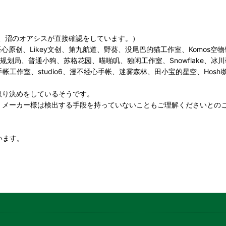
、沼のオアシスが直接確認をしています。）
、吾心原创、Likey文创、第九航道、野葵、没尾巴的猫工作室、Komos空物
u手帐规划局、普通小狗、苏格花园、喵啪叽、独闲工作室、Snowflake
rola手帐工作室、studio6、漫不经心手帐、迷雾森林、田小宝的星空、
取り決めをしているそうです。
、メーカー様は検出する手段を持っていないこともご理解くださいとの
います。