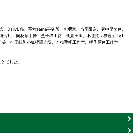
馆、DailyLife、巫女sama事务所、刺猬家、当季限定、雾中星文创、
、冰川研究所、同花顺手帐、盒子猫工坊、瑰夏庄园、不睡觉世界冠军TVT、
Hoshi奶芙、小王纸和小狐狸研究所、左柚手帐工作室、狮子原创工作室
ことでした。