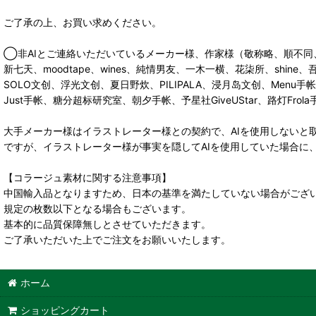
ご了承の上、お買い求めください。
◯非AIとご連絡いただいているメーカー様、作家様（敬称略、順不同
新七天、moodtape、wines、純情男友、一木一横、花柒所、shine
SOLO文创、浮光文创、夏日野炊、PILIPALA、浸月岛文创、Men
Just手帐、糖分超标研究室、朝夕手帐、予星社GiveUStar、路灯F
大手メーカー様はイラストレーター様との契約で、AIを使用しないと
ですが、イラストレーター様が事実を隠してAIを使用していた場合に
【コラージュ素材に関する注意事項】
中国輸入品となりますため、日本の基準を満たしていない場合がござ
規定の枚数以下となる場合もございます。
基本的に品質保障無しとさせていただきます。
ご了承いただいた上でご注文をお願いいたします。
ホーム
ショッピングカート