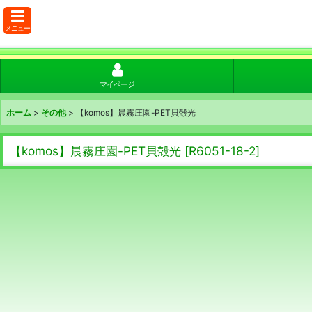
メニュー
マイページ
ホーム
>
その他
>
【komos】晨霧庄園-PET貝殻光
【komos】晨霧庄園-PET貝殻光
[
R6051-18-2
]