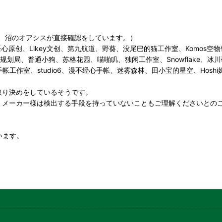
、沼のオアシスが直接確認をしています。）
、吾心原创、Likey文创、第九航道、野葵、没尾巴的猫工作室、Komos空物
u手帐规划局、普通小狗、苏格花园、喵啪叽、独闲工作室、Snowflake
rola手帐工作室、studio6、漫不经心手帐、迷雾森林、田小宝的星空、
取り決めをしているそうです。
、メーカー様は検出する手段を持っていないこともご理解くださいとの
います。