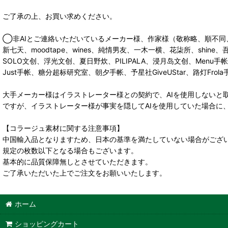
ご了承の上、お買い求めください。
◯非AIとご連絡いただいているメーカー様、作家様（敬称略、順不同
新七天、moodtape、wines、純情男友、一木一横、花柒所、shine
SOLO文创、浮光文创、夏日野炊、PILIPALA、浸月岛文创、Men
Just手帐、糖分超标研究室、朝夕手帐、予星社GiveUStar、路灯F
大手メーカー様はイラストレーター様との契約で、AIを使用しないと
ですが、イラストレーター様が事実を隠してAIを使用していた場合に
【コラージュ素材に関する注意事項】
中国輸入品となりますため、日本の基準を満たしていない場合がござ
規定の枚数以下となる場合もございます。
基本的に品質保障無しとさせていただきます。
ご了承いただいた上でご注文をお願いいたします。
ホーム
ショッピングカート