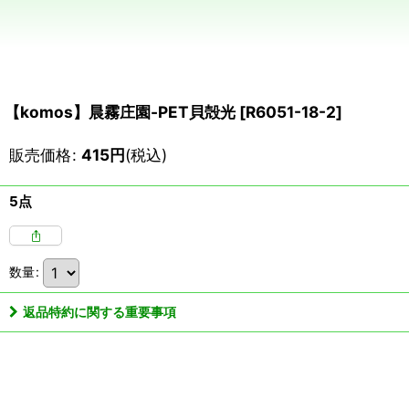
【komos】晨霧庄園-PET貝殻光
[
R6051-18-2
]
販売価格
:
415
円
(税込)
5点
数量
:
返品特約に関する重要事項