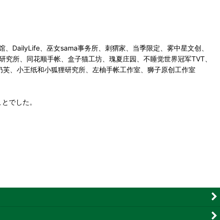
馆、DailyLife、巫女sama事务所、刺猬家、当季限定、雾中星文创、
、冰川研究所、同花顺手帐、盒子猫工坊、瑰夏庄园、不睡觉世界冠军TVT、
Hoshi奶芙、小王纸和小狐狸研究所、左柚手帐工作室、狮子原创工作室
ことでした。