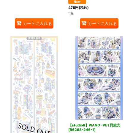
475
円
(税込)
3点
カートに入れる
カートに入れる
【studio6】PIANO -PET貝殻光
[
R6268-246-1
]