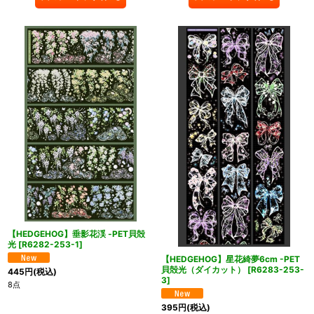
【HEDGEHOG】垂影花渓 -PET貝殻
光
[
R6282-253-1
]
【HEDGEHOG】星花綺夢6cm -PET
貝殻光（ダイカット）
[
R6283-253-
445
円
(税込)
3
]
8点
395
円
(税込)