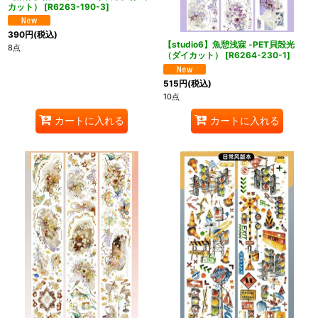
カット）
[
R6263-190-3
]
390
円
(税込)
【studio6】魚憩浅寐 -PET貝殻光
8点
（ダイカット）
[
R6264-230-1
]
515
円
(税込)
10点
カートに入れる
カートに入れる