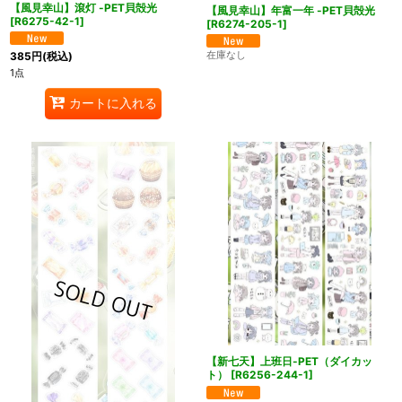
【風見幸山】滾灯 -PET貝殻光
【風見幸山】年富一年 -PET貝殻光
[
R6275-42-1
]
[
R6274-205-1
]
在庫なし
385
円
(税込)
1点
カートに入れる
【新七天】上班日-PET（ダイカッ
ト）
[
R6256-244-1
]