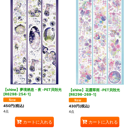
【shine】夢境栖息・夜 -PET貝殻光
【shine】花霞翠雨 -PET貝殻光
[
R6298-254-1
]
[
R6296-269-1
]
450
円
(税込)
430
円
(税込)
4点
4点
カートに入れる
カートに入れる