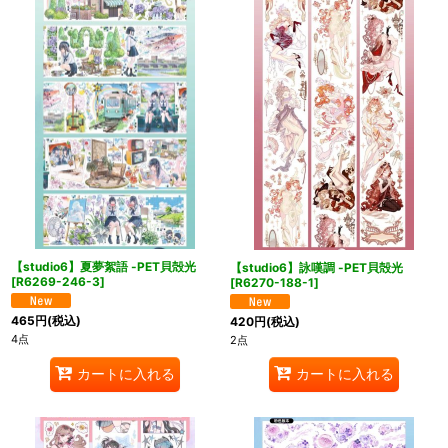
【studio6】夏夢絮語 -PET貝殻光
【studio6】詠嘆調 -PET貝殻光
[
R6269-246-3
]
[
R6270-188-1
]
465
円
(税込)
420
円
(税込)
4点
2点
カートに入れる
カートに入れる