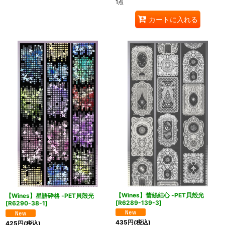
1点
カートに入れる
【Wines】蕾絲結心 -PET貝殻光
【Wines】星語砕格 -PET貝殻光
[
R6289-139-3
]
[
R6290-38-1
]
435
円
(税込)
425
円
(税込)