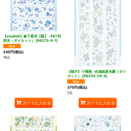
【studio6】傘下星河【藍】 -PET貝
殻光（ダイカット）
[
R6273-9-1
]
245
円
(税込)
18点
【朝夕】小飛燕 -合成紙星光膜（ダイ
カット）
[
R6254-59-4
]
370
円
(税込)
2点
カートに入れる
カートに入れる