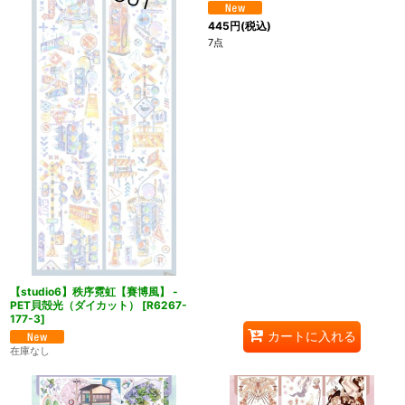
445
円
(税込)
7点
【studio6】秩序霓虹【賽博風】 -
PET貝殻光（ダイカット）
[
R6267-
177-3
]
カートに入れる
在庫なし