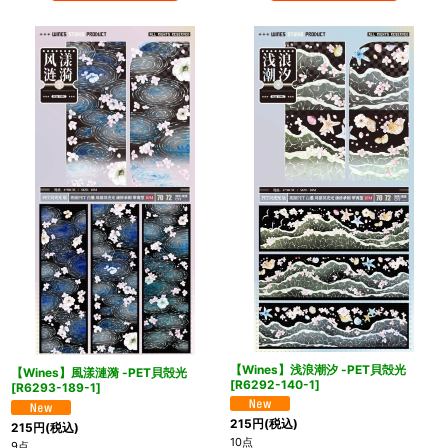
【Wines】浅浪潮汐 -PET貝殻光
【Wines】風漾漣漪 -PET貝殻光
[
R6292-140-1
]
[
R6293-189-1
]
215
円
(税込)
215
円
(税込)
10点
9点