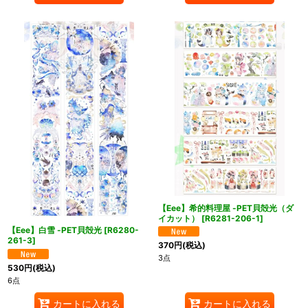
【Eee】希的料理屋 -PET貝殻光（ダ
イカット）
[
R6281-206-1
]
【Eee】白雪 -PET貝殻光
[
R6280-
261-3
]
370
円
(税込)
3点
530
円
(税込)
6点
カートに入れる
カートに入れる