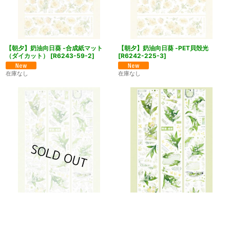
【朝夕】奶油向日葵 -合成紙マット
【朝夕】奶油向日葵 -PET貝殻光
（ダイカット）
[
R6243-59-2
]
[
R6242-225-3
]
在庫なし
在庫なし