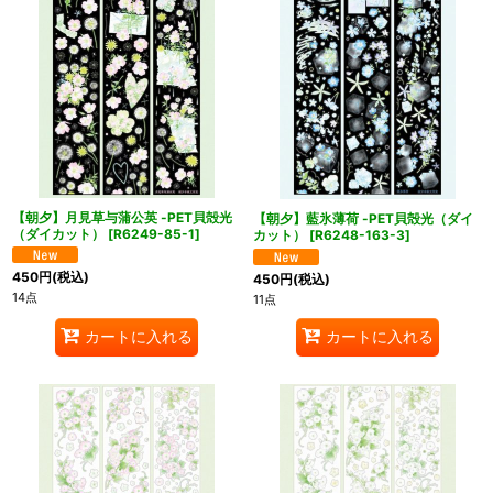
【朝夕】月見草与蒲公英 -PET貝殻光
【朝夕】藍氷薄荷 -PET貝殻光（ダイ
（ダイカット）
[
R6249-85-1
]
カット）
[
R6248-163-3
]
450
円
(税込)
450
円
(税込)
14点
11点
カートに入れる
カートに入れる