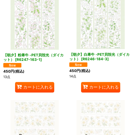
【朝夕】白牽牛 -PET貝殻光（ダイカ
【朝夕】粉牽牛 -PET貝殻光（ダイカ
ット）
[
R6246-184-3
]
ット）
[
R6247-163-1
]
450
円
(税込)
450
円
(税込)
14点
13点
カートに入れる
カートに入れる