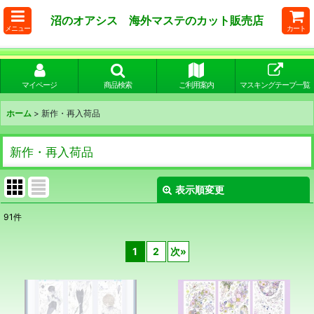
沼のオアシス 海外マステのカット販売店
メニュー
カート
マイページ
商品検索
ご利用案内
マスキングテープ一覧
ホーム
>
新作・再入荷品
新作・再入荷品
表示順変更
閉じる
91
件
表示数
:
1
2
次
»
在庫あり
並び順
: