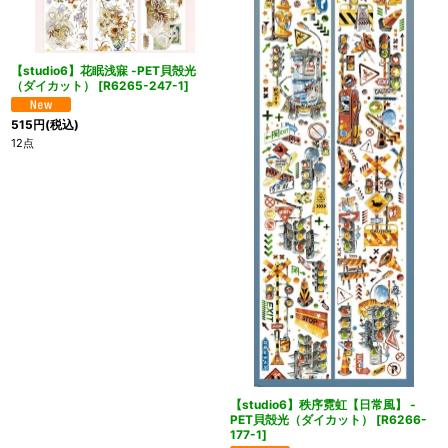
【studio6】花眠浅寐 -PET貝殻光
（ダイカット）
[
R6265-247-1
]
515
円
(税込)
12点
【studio6】秩序霓虹【日常風】 -
PET貝殻光（ダイカット）
[
R6266-
177-1
]