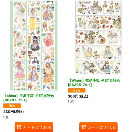
【Wines】軟萌小狐 -PET貝殻光
[
R6295-74-1
]
【shine】半夏半涼 -PET貝殻光
360
円
(税込)
[
R6297-71-1
]
11点
430
円
(税込)
5点
カートに入れる
カートに入れる