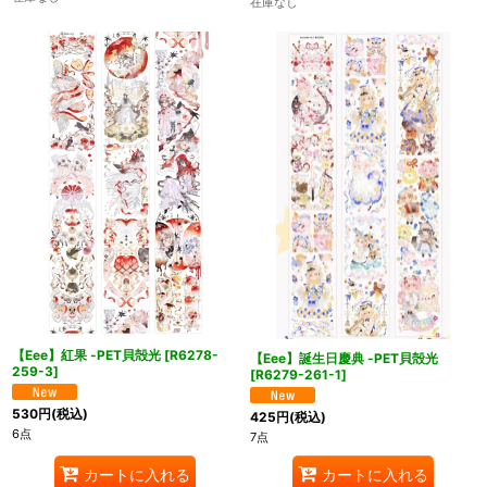
在庫なし
【Eee】紅果 -PET貝殻光
[
R6278-
【Eee】誕生日慶典 -PET貝殻光
259-3
]
[
R6279-261-1
]
530
円
(税込)
425
円
(税込)
6点
7点
カートに入れる
カートに入れる