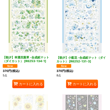
【朝夕】幸運四葉草 -合成紙マット
【朝夕】小藍花 -合成紙マット（ダイ
（ダイカット）
[
R6253-134-1
]
カット）
[
R6252-131-3
]
370
円
(税込)
370
円
(税込)
5点
8点
カートに入れる
カートに入れる