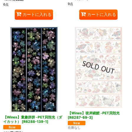
9点
6点
カートに入れる
カートに入れる
【Wines】彼岸繞鯉 -PET貝殻光
【Wines】童趣拼拼 -PET貝殻光（ダ
[
R6287-69-3
]
イカット）
[
R6288-139-1
]
在庫なし