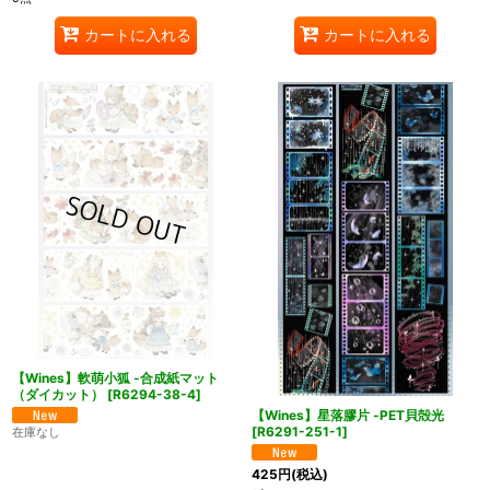
カートに入れる
カートに入れる
【Wines】軟萌小狐 -合成紙マット
（ダイカット）
[
R6294-38-4
]
【Wines】星落膠片 -PET貝殻光
[
R6291-251-1
]
在庫なし
425
円
(税込)