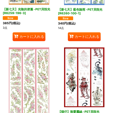
【新七天】光陰的便箋 -PET貝殻光
【新七天】藍色陰雨 -PET貝殻光
[
R6259-196-3
]
[
R6260-100-1
]
385
円
(税込)
340
円
(税込)
3点
14点
カートに入れる
カートに入れる
【猫仔】致愛麗絲 -PET貝殻光