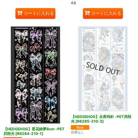
4点
カートに入れる
カートに入れる
【HEDGEHOG】永夜時針 -PET貝殻
光
[
R6285-210-3
]
【HEDGEHOG】星花綺夢8cm -PET
在庫なし
貝殻光
[
R6284-210-1
]