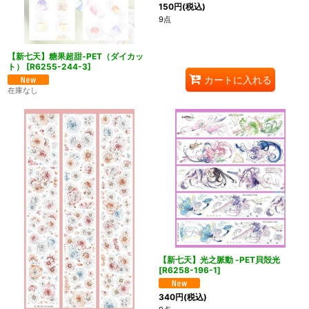
150
円
(税込)
9点
【新七天】糖果超甜-PET（ダイカッ
ト）
[
R6255-244-3
]
カートに入れる
在庫なし
【新七天】光之脈動 -PET貝殻光
[
R6258-196-1
]
340
円
(税込)