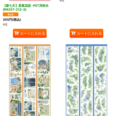
9点
【新七天】柔風花語 -PET貝殻光
[
R6257-213-3
]
355
円
(税込)
4点
カートに入れる
カートに入れる