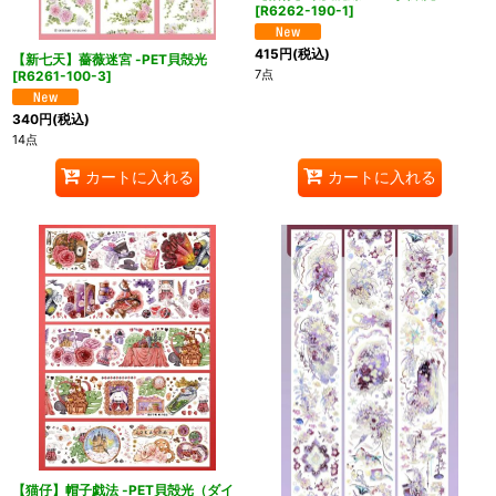
[
R6262-190-1
]
415
円
(税込)
【新七天】薔薇迷宮 -PET貝殻光
7点
[
R6261-100-3
]
340
円
(税込)
14点
カートに入れる
カートに入れる
【猫仔】帽子戯法 -PET貝殻光（ダイ