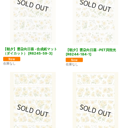
【朝夕】雲朶向日葵 -合成紙マット
【朝夕】雲朶向日葵 -PET貝殻光
（ダイカット）
[
R6245-59-3
]
[
R6244-184-1
]
在庫なし
在庫なし