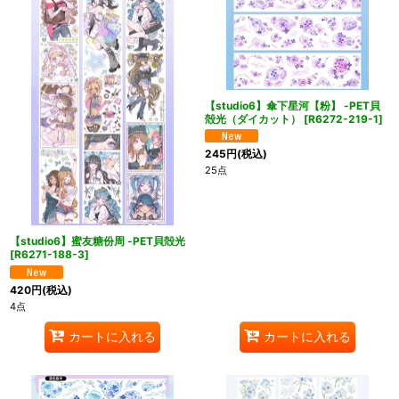
【studio6】傘下星河【粉】 -PET貝
殻光（ダイカット）
[
R6272-219-1
]
245
円
(税込)
25点
【studio6】蜜友糖份周 -PET貝殻光
[
R6271-188-3
]
420
円
(税込)
4点
カートに入れる
カートに入れる