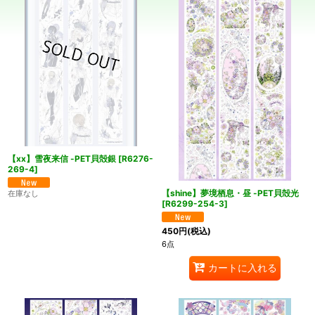
絞り込む
【xx】雪夜来信 -PET貝殻銀
[
R6276-
269-4
]
【shine】夢境栖息・昼 -PET貝殻光
在庫なし
[
R6299-254-3
]
450
円
(税込)
6点
カートに入れる