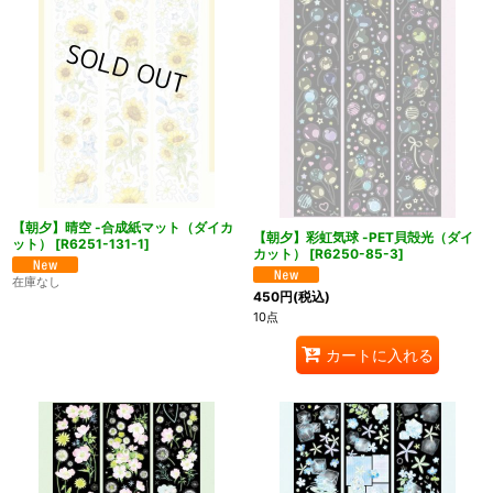
【朝夕】晴空 -合成紙マット（ダイカ
【朝夕】彩虹気球 -PET貝殻光（ダイ
ット）
[
R6251-131-1
]
カット）
[
R6250-85-3
]
在庫なし
450
円
(税込)
10点
カートに入れる