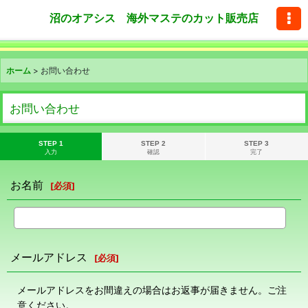
沼のオアシス 海外マステのカット販売店
ホーム
>
お問い合わせ
お問い合わせ
STEP 1
STEP 2
STEP 3
入力
確認
完了
お名前
[
必須
]
メールアドレス
[
必須
]
メールアドレスをお間違えの場合はお返事が届きません。ご注
意ください。